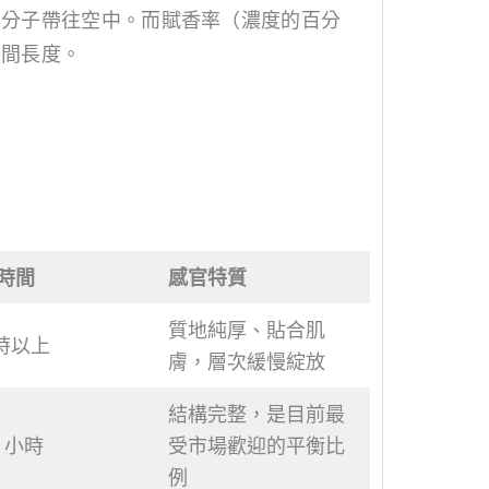
料分子帶往空中。而賦香率（濃度的百分
時間長度。
時間
感官特質
質地純厚、貼合肌
小時以上
膚，層次緩慢綻放
結構完整，是目前最
7 小時
受市場歡迎的平衡比
例