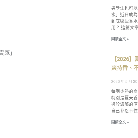
男學生也可以
水」近日成為
到底哪些香水
用？ 這篇文
閱讀全文 »
實感」
【2026】
爽持香、
2026 年 5 月 30
每到炎熱的夏
特別是夏天香
過於濃郁的厚
自己都忍不住
閱讀全文 »