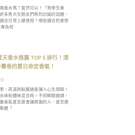
噴香水嗎？當然可以！「男學生香
許多男大生朋友們熱烈討論的話題，
適合日常上課使用？哪些適合約會使
章專為校
夏天香水推薦 TOP 5 排行！清
不暈香的夏日命定香氣！
 日
季，高溫與黏膩總是讓人心生煩躁！
水味和體味混合時，不但瞬間變調，
重香氣甚至還會讓周圍的人、甚至連
集體「