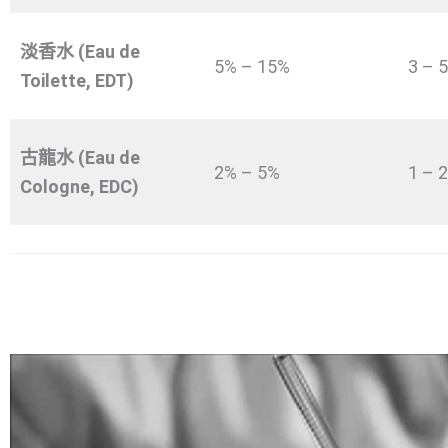
淡香水 (Eau de
5% – 15%
3 – 
Toilette, EDT)
古龍水 (Eau de
2% – 5%
1 – 
Cologne, EDC)