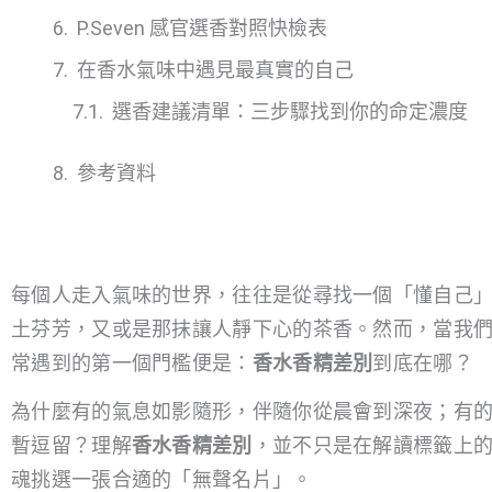
P.Seven 感官選香對照快檢表
在香水氣味中遇見最真實的自己
選香建議清單：三步驟找到你的命定濃度
參考資料
每個人走入氣味的世界，往往是從尋找一個「懂自己
土芬芳，又或是那抹讓人靜下心的茶香。然而，當我
常遇到的第一個門檻便是：
香水香精差別
到底在哪？
為什麼有的氣息如影隨形，伴隨你從晨會到深夜；有
暫逗留？理解
香水香精差別
，並不只是在解讀標籤上
魂挑選一張合適的「無聲名片」。