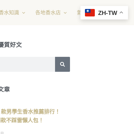
ZH-TW
香水知識
各地香水店
氣味設計服務
優質好文
文章
】5 款男學生香水推薦排行！
 熱門款不踩雷懶人包！
 日