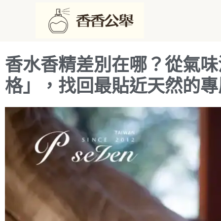
跳
至
主
要
香水香精差別在哪？從氣味
內
容
格」，找回最貼近天然的專