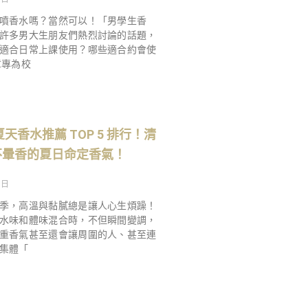
噴香水嗎？當然可以！「男學生香
許多男大生朋友們熱烈討論的話題，
適合日常上課使用？哪些適合約會使
章專為校
夏天香水推薦 TOP 5 排行！清
不暈香的夏日命定香氣！
 日
季，高溫與黏膩總是讓人心生煩躁！
水味和體味混合時，不但瞬間變調，
重香氣甚至還會讓周圍的人、甚至連
集體「