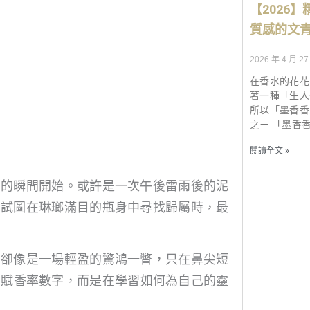
【2026
質感的文
2026 年 4 月 27
在香水的花花
著一種「生人
所以「墨香香
之ㄧ 「墨香
閱讀全文 »
」的瞬間開始。或許是一次午後雷雨後的泥
們試圖在琳瑯滿目的瓶身中尋找歸屬時，最
的卻像是一場輕盈的驚鴻一瞥，只在鼻尖短
的賦香率數字，而是在學習如何為自己的靈