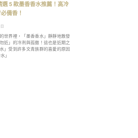
】精選 5 款墨香香水推薦！高冷
青必備香！
 日
的世界裡，「墨香香水」靜靜地散發
勿近」的冷冽與孤傲！這也是近期之
水」受到許多文青族群的喜愛的原因
香水」