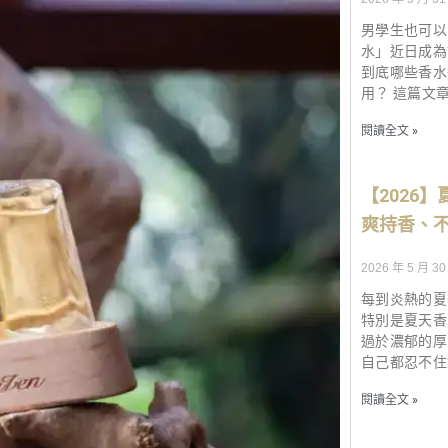
男學生也可以
水」近日成為
到底哪些香水
用？ 這篇文
閱讀全文 »
【2026】
爽持香、
2026 年 5 月 30
每到炎熱的夏
特別是夏天香
過於濃郁的厚
自己都忍不住
閱讀全文 »