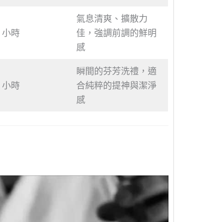
氣息清爽、擴散力
5 小時
佳，強調前調的鮮明
感
瞬間的芬芳洗禮，適
2 小時
合純粹的提神與潔淨
感